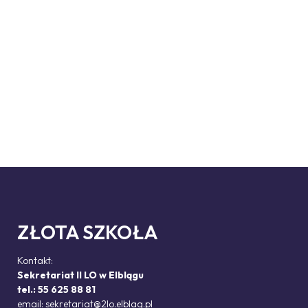
ZŁOTA SZKOŁA
Kontakt:
Sekretariat II LO w Elblągu
tel.: 55 625 88 81
email:
sekretariat@2lo.elblag.pl