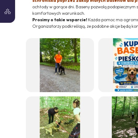
schroniska poprzez zakup małych basenów dla p
ochłody w gorące dni. Baseny pozwolą podopiecznym sch
komfortowych warunkach.
Prosimy o takie wsparcie!
Każda pomoc ma ogromne z
Organizatorzy podkreślają, że podobne akcje będą k