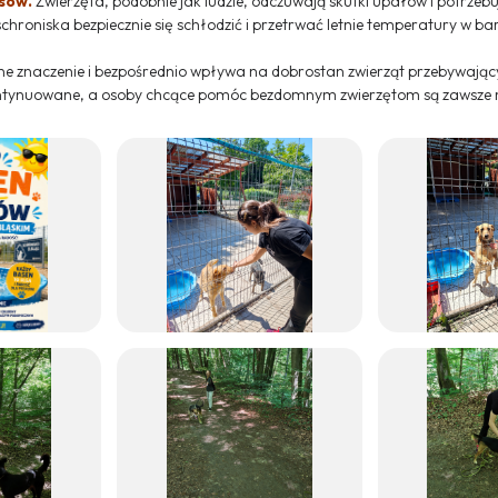
sów.
Zwierzęta, podobnie jak ludzie, odczuwają skutki upałów i potrzebu
roniska bezpiecznie się schłodzić i przetrwać letnie temperatury w bar
naczenie i bezpośrednio wpływa na dobrostan zwierząt przebywający
ontynuowane, a osoby chcące pomóc bezdomnym zwierzętom są zawsze m