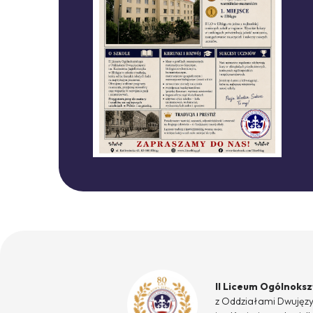
II Liceum Ogólnoks
z Oddziałami Dwujęz