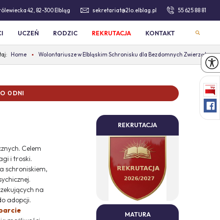
Królewiecka 42, 82-300 Elbląg
sekretariat@2lo.elblag.pl
55 625 88 81
I
UCZEŃ
RODZIC
REKRUTACJA
KONTAKT
Home
Wolontariusze w Elbląskim Schronisku dla Bezdomnych Zwierząt
 0 DNI
REKRUTACJA
cznych. Celem
i i troski.
a schroniskiem,
sychicznej.
czekujących na
do adopcji.
parcie
MATURA