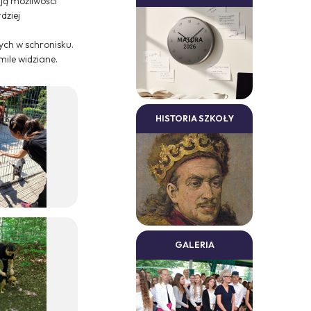
ją możliwości
dziej
ch w schronisku.
ile widziane.
HISTORIA SZKOŁY
GALERIA