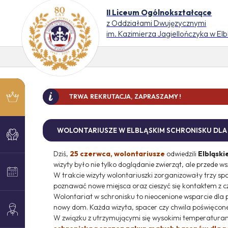
II Liceum Ogólnokształcące
z Oddziałami Dwujęzycznymi
im. Kazimierza Jagiellończyka w El
TRWA REKRUTACJA, ZAPRASZAMY !
DO 
WOLONTARIUSZE W ELBLĄSKIM SCHRONISKU DL
Dziś,
25 czerwca, wolontariusze
odwiedzili
Elbląski
wizyty było nie tylko doglądanie zwierząt, ale przede w
W trakcie wizyty wolontariuszki zorganizowały trzy s
poznawać nowe miejsca oraz cieszyć się kontaktem z czło
Wolontariat w schronisku to nieocenione wsparcie dla
nowy dom. Każda wizyta, spacer czy chwila poświęconej 
W związku z utrzymującymi się wysokimi temperatura