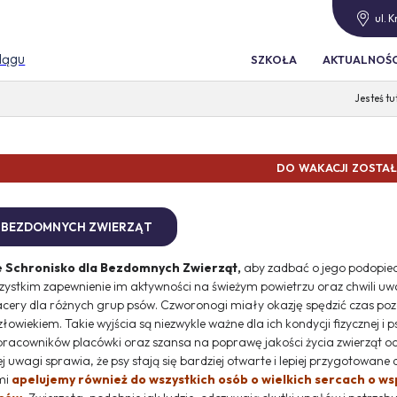
ul. 
blągu
SZKOŁA
AKTUALNOŚC
WAKACJI ZOSTAŁO
A BEZDOMNYCH ZWIERZĄT
e Schronisko dla Bezdomnych Zwierząt,
aby zadbać o jego podopie
szystkim zapewnienie im aktywności na świeżym powietrzu oraz chwili uwag
pacery dla różnych grup psów. Czworonogi miały okazję spędzić czas poz
wiekiem. Takie wyjścia są niezwykle ważne dla ich kondycji fizycznej i p
 pracowników placówki oraz szansa na poprawę jakości życia zwierząt o
uwagi sprawia, że psy stają się bardziej otwarte i lepiej przygotowane 
mi
apelujemy również do wszystkich osób o wielkich sercach o ws