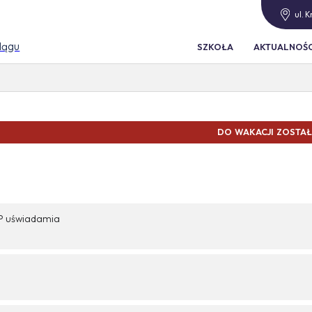
ul. 
blągu
SZKOŁA
AKTUALNOŚC
WAKACJI ZOSTAŁO
BP uświadamia