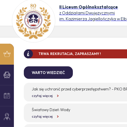
II Liceum Ogólnokształcące
z Oddziałami Dwujęzycznymi
im. Kazimierza Jagiellończyka w El
TRWA REKRUTACJA, ZAPRASZAMY !
DO 
WARTO WIEDZIEĆ
Jak się uchronić przed cyberprzestępstwem? - PKO 
czytaj więcej
Światowy Dzień Wody
czytaj więcej