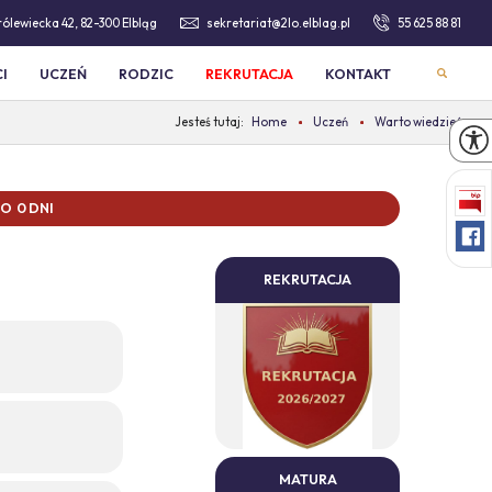
Królewiecka 42, 82-300 Elbląg
sekretariat@2lo.elblag.pl
55 625 88 81
I
UCZEŃ
RODZIC
REKRUTACJA
KONTAKT
Home
Uczeń
Warto wiedzieć
 0 DNI
REKRUTACJA
MATURA