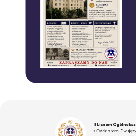
II Liceum Ogólnoks
z Oddziałami Dwujęz