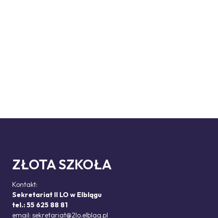
ZŁOTA SZKOŁA
Kontakt:
Sekretariat II LO w Elblągu
tel.: 55 625 88 81
email:
sekretariat@2lo.elblag.pl