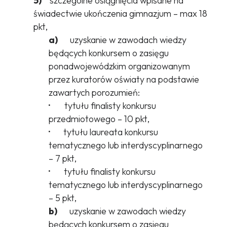
5)
szczególne osiągnięcia wpisane na
świadectwie ukończenia gimnazjum – max 18
pkt,
a)
uzyskanie w zawodach wiedzy
będących konkursem o zasięgu
ponadwojewódzkim organizowanym
przez kuratorów oświaty na podstawie
zawartych porozumień:
·
tytułu finalisty konkursu
przedmiotowego – 10 pkt,
·
tytułu laureata konkursu
tematycznego lub interdyscyplinarnego
– 7 pkt,
·
tytułu finalisty konkursu
tematycznego lub interdyscyplinarnego
– 5 pkt,
b)
uzyskanie w zawodach wiedzy
będących konkursem o zasięgu