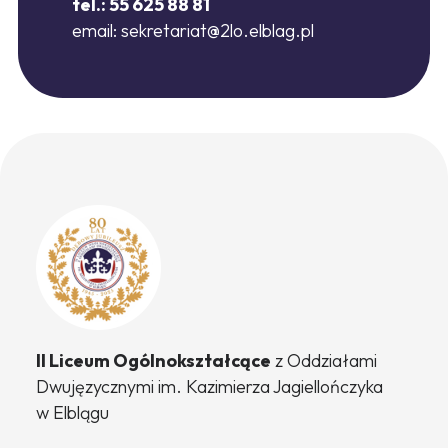
tel.: 55 625 88 81
email:
sekretariat@2lo.elblag.pl
II Liceum Ogólnokształcące
z Oddziałami
Dwujęzycznymi
im. Kazimierza Jagiellończyka
w Elblągu