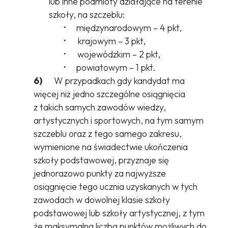
lub inne podmioty działające na terenie
szkoły, na szczeblu:
·
międzynarodowym – 4 pkt,
·
krajowym – 3 pkt,
·
wojewódzkim – 2 pkt,
·
powiatowym – 1 pkt.
6)
W przypadkach gdy kandydat ma
więcej niż jedno szczególne osiągnięcia
z takich samych zawodów wiedzy,
artystycznych i sportowych, na tym samym
szczeblu oraz z tego samego zakresu,
wymienione na świadectwie ukończenia
szkoły podstawowej, przyznaje się
jednorazowo punkty za najwyższe
osiągnięcie tego ucznia uzyskanych w tych
zawodach w dowolnej klasie szkoły
podstawowej lub szkoły artystycznej, z tym
że maksymalna liczba punktów możliwych do