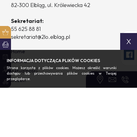
82-300 Elbląg, ul. Królewiecka 42
Sekretariat:
55 625 88 81
sekretariat@2lo.elblag.pl
X
Home
Szkoła
INFORMACJA DOTYCZĄCA PLIKÓW COOKIES
Strona korzysta z plików cookies. Możesz określić warunki
Aktualności
dostępu lub przechowywania plików cookies w Twojej
przeglądarce.
Uczeń
Rodzic
Rekrutacja
Kontakt
RODO