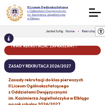
II Liceum Ogólnokształcące
z Oddziałami Dwujęzycznymi
im. Kazimierza Jagiellończyka
w Elblągu
Home
Rekrutacja
TRWA REKRUTACJA, ZAPRASZAMY !
DO WAKACJI ZOSTAŁO 0 DNI
ZASADY REKRUTACJI 2026/2027
Zasady rekrutacji do klas pierwszych
II Liceum Ogólnokształcącego
z Oddziałami Dwujęzycznymi
im. Kazimierza Jagiellończyka w Elblągu
na rok szkolny 2026/2027.