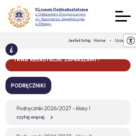
II Liceum Ogólnokształcące
z Oddziałami Dwujęzycznymi
im. Kazimierza Jagiellończyka
w Elblągu
Home
Uczeń
TRWA REKRUTACJA, ZAPRASZAMY !
DO WAKACJI ZOSTAŁO 0 DNI
PODRĘCZNIKI
Podręczniki 2026/2027 - klasy I
czytaj więcej