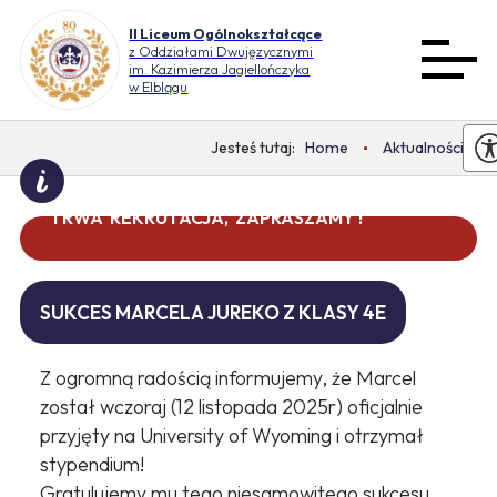
II Liceum Ogólnokształcące
z Oddziałami Dwujęzycznymi
im. Kazimierza Jagiellończyka
w Elblągu
Home
Aktualności
TRWA REKRUTACJA, ZAPRASZAMY !
DO WAKACJI ZOSTAŁO 0 DNI
SUKCES MARCELA JUREKO Z KLASY 4E
Z ogromną radością informujemy, że Marcel
został wczoraj (12 listopada 2025r) oficjalnie
przyjęty na University of Wyoming i otrzymał
stypendium!
Gratulujemy mu tego niesamowitego sukcesu