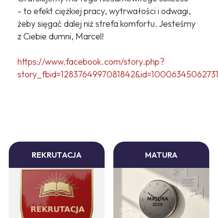
- to efekt ciężkiej pracy, wytrwałości i odwagi,
żeby sięgać dalej niż strefa komfortu. Jesteśmy
z Ciebie dumni, Marcel!
https://www.facebook.com/story.php?
story_fbid=1283764997081842&id=1000634506273
REKRUTACJA
MATURA