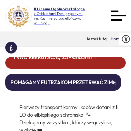
II Liceum Ogólnokształcące
z Oddziałami Dwujęzycznymi
im. Kazimierza Jagiellończyka
w Elblągu
Home
TRWA REKRUTACJA, ZAPRASZAMY !
DO WAKACJI ZOSTAŁO 0 DNI
POMAGAMY FUTRZAKOM PRZETRWAĆ ZIMĘ
Pierwszy transport karmy i koców dotarł z II
LO do elbląskiego schroniska! 🐾
Dziękujemy wszystkim, którzy włączyli się
w akcję ❤️