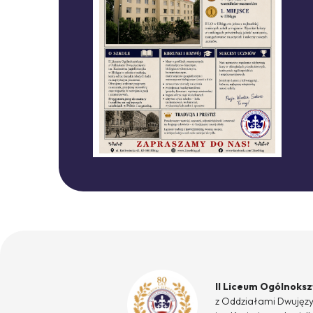
II Liceum Ogólnoks
z Oddziałami Dwujęz