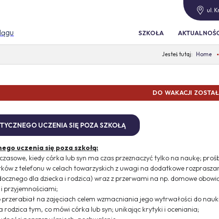
ul. 
blągu
SZKOŁA
AKTUALNOŚC
Home
WAKACJI ZOSTAŁO
ATYCZNEGO UCZENIA SIĘ POZA SZKOŁĄ
ego uczenia się poza szkołą:
czasowe, kiedy córka lub syn ma czas przeznaczyć tylko na naukę; pro
tków z telefonu w celach towarzyskich z uwagi na dodatkowe rozpraszani
idocznego dla dziecka i rodzica) wraz z przerwami na np. domowe obowią
i przyjemnościami;
o przerabiał na zajęciach celem wzmacniania jego wytrwałości do nauk
rodzica tym, co mówi córka lub syn; unikając krytyki i oceniania;