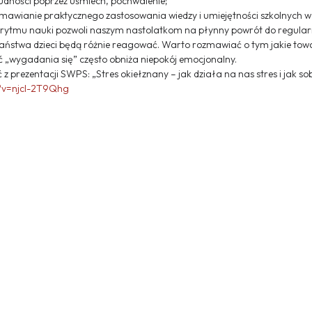
udności poprzez uśmiech, pochwalenie;
 omawianie praktycznego zastosowania wiedzy i umiejętności szkolnych w
 rytmu nauki pozwoli naszym nastolatkom na płynny powrót do regula
Państwa dzieci będą różnie reagować. Warto rozmawiać o tym jakie towa
 „wygadania się” często obniża niepokój emocjonalny.
 prezentacji SWPS: „Stres okiełznany – jak działa na nas stres i jak sob
?v=njcl-2T9Qhg