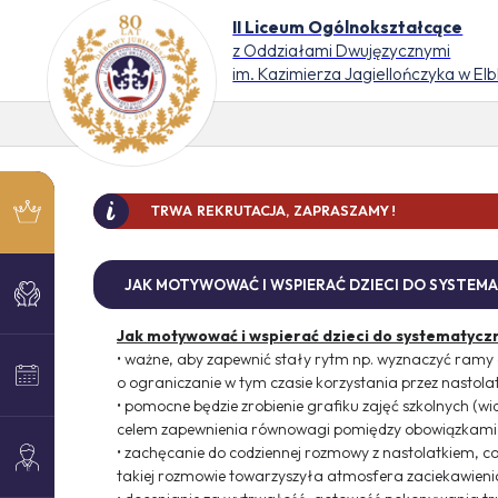
II Liceum Ogólnokształcące
z Oddziałami Dwujęzycznymi
im. Kazimierza Jagiellończyka w El
TRWA REKRUTACJA, ZAPRASZAMY !
DO 
JAK MOTYWOWAĆ I WSPIERAĆ DZIECI DO SYSTEM
Jak motywować i wspierać dzieci do systematyczn
• ważne, aby zapewnić stały rytm np. wyznaczyć ramy 
o ograniczanie w tym czasie korzystania przez nastola
• pomocne będzie zrobienie grafiku zajęć szkolnych (w
celem zapewnienia równowagi pomiędzy obowiązkami 
• zachęcanie do codziennej rozmowy z nastolatkiem, c
takiej rozmowie towarzyszyła atmosfera zaciekawienia 