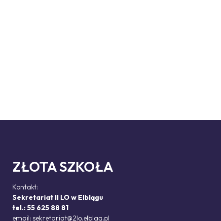
ZŁOTA SZKOŁA
Kontakt:
Sekretariat II LO w Elblągu
tel.: 55 625 88 81
email:
sekretariat@2lo.elblag.pl