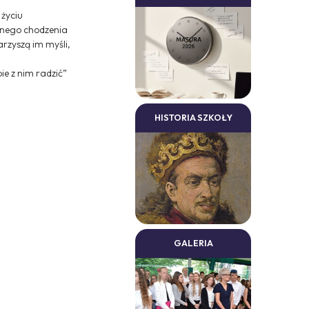
 życiu
rnego chodzenia
rzyszą im myśli,
ie z nim radzić”
HISTORIA SZKOŁY
GALERIA