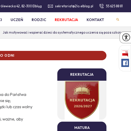
Królewiecka 42, 82-300 Elbląg
sekretariat@2lo.elblag.pl
55 625 88 81
I
UCZEŃ
RODZIC
REKRUTACJA
KONTAKT
Jak motywować i wspierać dzieci do systematycznego uczenia się poza szkołą
 0 DNI
REKRUTACJA
śba do Państwa
e się;
zki lub czas wolny
i; ważne, aby
MATURA