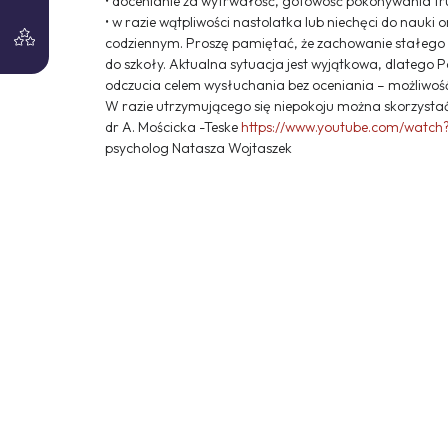
• docenianie za wytrwałość, gotowość pokonywania tr
• w razie wątpliwości nastolatka lub niechęci do nauki
codziennym. Proszę pamiętać, że zachowanie stałego
do szkoły. Aktualna sytuacja jest wyjątkowa, dlatego 
odczucia celem wysłuchania bez oceniania – możliwość
W razie utrzymującego się niepokoju można skorzystać z
dr A. Mościcka -Teske
https://www.youtube.com/watch
psycholog Natasza Wojtaszek