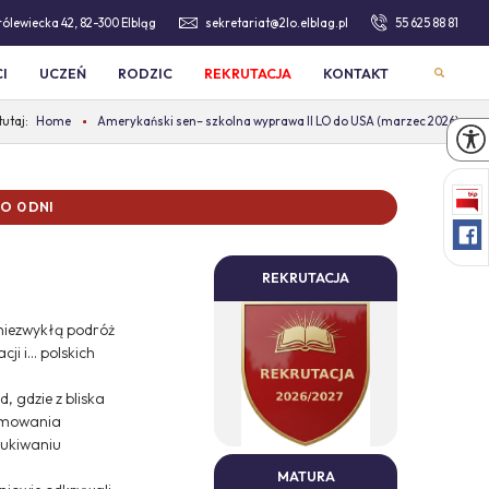
Królewiecka 42, 82-300 Elbląg
sekretariat@2lo.elblag.pl
55 625 88 81
I
UCZEŃ
RODZIC
REKRUTACJA
KONTAKT
Home
Amerykański sen– szkolna wyprawa II LO do USA (marzec 2026)
 0 DNI
REKRUTACJA
 niezwykłą podróż
ji i… polskich
, gdzie z bliska
yjmowania
zukiwaniu
MATURA