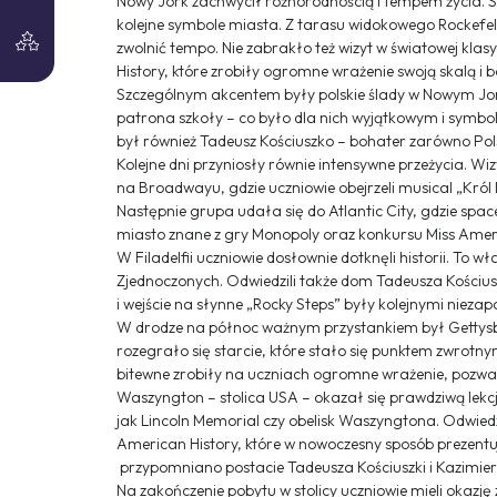
Nowy Jork zachwycił różnorodnością i tempem życia. Sp
kolejne symbole miasta. Z tarasu widokowego Rockefe
zwolnić tempo. Nie zabrakło też wizyt w światowej k
History, które zrobiły ogromne wrażenie swoją skalą i
Szczególnym akcentem były polskie ślady w Nowym Jor
patrona szkoły – co było dla nich wyjątkowym i symb
był również Tadeusz Kościuszko – bohater zarówno Pols
Kolejne dni przyniosły równie intensywne przeżycia. Wiz
na Broadwayu, gdzie uczniowie obejrzeli musical „Król
Następnie grupa udała się do Atlantic City, gdzie sp
miasto znane z gry Monopoly oraz konkursu Miss Amer
W Filadelfii uczniowie dosłownie dotknęli historii. To 
Zjednoczonych. Odwiedzili także dom Tadeusza Kościusz
i wejście na słynne „Rocky Steps” były kolejnymi ni
W drodze na północ ważnym przystankiem był Gettysburg
rozegrało się starcie, które stało się punktem zwrotn
bitewne zrobiły na uczniach ogromne wrażenie, pozwa
Waszyngton – stolica USA – okazał się prawdziwą lekc
jak Lincoln Memorial czy obelisk Waszyngtona. Odwie
American History, które w nowoczesny sposób prezentują
przypomniano postacie Tadeusza Kościuszki i Kazimie
Na zakończenie pobytu w stolicy uczniowie mieli okazję