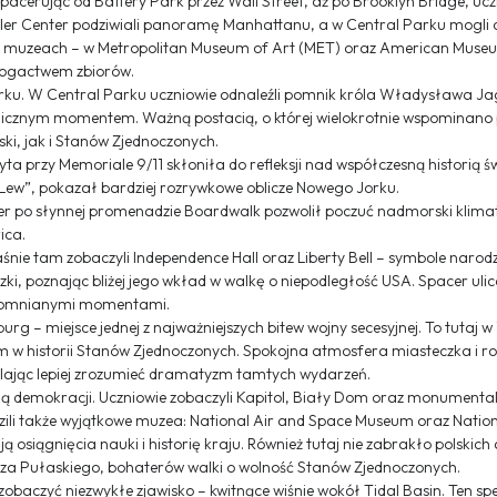
acerując od Battery Park przez Wall Street, aż po Brooklyn Bridge, ucz
ller Center podziwiali panoramę Manhattanu, a w Central Parku mogli 
lasy muzeach – w Metropolitan Museum of Art (MET) oraz American Muse
 bogactwem zbiorów.
ku. W Central Parku uczniowie odnaleźli pomnik króla Władysława Jag
olicznym momentem. Ważną postacią, o której wielokrotnie wspominano
ki, jak i Stanów Zjednoczonych.
yta przy Memoriale 9/11 skłoniła do refleksji nad współczesną historią ś
 Lew”, pokazał bardziej rozrywkowe oblicze Nowego Jorku.
acer po słynnej promenadzie Boardwalk pozwolił poczuć nadmorski klimat
ica.
właśnie tam zobaczyli Independence Hall oraz Liberty Bell – symbole naro
ki, poznając bliżej jego wkład w walkę o niepodległość USA. Spacer ul
ezapomnianymi momentami.
 – miejsce jednej z najważniejszych bitew wojny secesyjnej. To tutaj w
ym w historii Stanów Zjednoczonych. Spokojna atmosfera miasteczka i ro
lając lepiej zrozumieć dramatyzm tamtych wydarzeń.
ją demokracji. Uczniowie zobaczyli Kapitol, Biały Dom oraz monumental
dzili także wyjątkowe muzea: National Air and Space Museum oraz Nati
 osiągnięcia nauki i historię kraju. Również tutaj nie zabrakło polskich
rza Pułaskiego, bohaterów walki o wolność Stanów Zjednoczonych.
 zobaczyć niezwykłe zjawisko – kwitnące wiśnie wokół Tidal Basin. Ten s