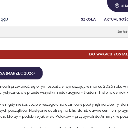
ul. 
blągu
SZKOŁA
AKTUALNOŚC
WAKACJI ZOSTAŁO
SA (MARZEC 2026)
nowili przekonać się o tym osobiście, wyruszając w marcu 2026 roku w
rystyczna, ale przede wszystkim edukacyjna – śladami historii, demokrac
nigdy nie śpi. Już pierwszego dnia uczniowie popłynęli na Liberty Island
wych początków. Następnie udali się na Ellis Island, dawne centrum prz
udzi, którzy – podobnie jak wielu Polaków – przybywali do Ameryki w pos