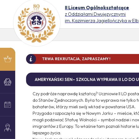
II Liceum Ogólnokształcące
z Oddziałami Dwujęzycznymi
im. Kazimierza Jagiellończyka w El
TRWA REKRUTACJA, ZAPRASZAMY !
DO 
AMERYKAŃSKI SEN– SZKOLNA WYPRAWA II LO DO U
Czy podróże naprawdę kształcą? Uczniowie II LO posta
do Stanów Zjednoczonych. Była to wyprawa nie tylko tu
bohaterów, którzy mieli swój wkład w powstanie USA.
Przygoda rozpoczęła się w Nowym Jorku – mieście, które 
mogli podziwiać Statuę Wolności – symbol nadziei i no
imigrantów z Europy. To właśnie tam poznali historie l
lepszego życia.